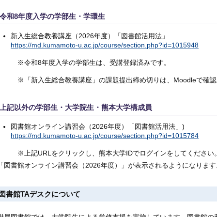
令和8年度入学の学部生・学環生
新入生総合教養講座（2026年度）「図書館活用法」
https://md.kumamoto-u.ac.jp/course/section.php?id=1015948
※令和8年度入学の学部生は、受講登録済みです。
※「新入生総合教養講座」の課題提出締め切りは、Moodleで確認
上記以外の学部生・大学院生・熊本大学構成員
図書館オンライン講習会（2026年度）「図書館活用法」)
https://md.kumamoto-u.ac.jp/course/section.php?id=1015784
※上記URLをクリックし、熊本大学IDでログインをしてください
「図書館オンライン講習会（2026年度）」が表示されるようになります
図書館TAデスクについて