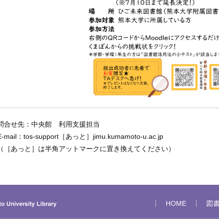
問合せ先：中央館 利用支援担当
E-mail：tos-support［あっと］jimu.kumamoto-u.ac.jp
（［あっと］は半角アットマークに置き換えてください）
HOME
図