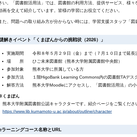
さい。「図書館活用法」では、図書館の利用方法、提供サービス、様々
動画を交えて紹介しています。皆様の学習にお役立てください。
また、問題への取り組み方が分からない時には、学習支援スタッフ「図
謎解きイベント「くまぽんからの挑戦状（2026）」
実施期間 令和８年５月２９日（金）まで（７月１０日まで延長
場 所 ひご未来図書館（熊本大学附属図書館中央館）
参加対象 熊本大学に所属している方
参加方法 １階HigoBank Learning Commons内の図書館T
解答方法 熊本大学Moodleにアクセスし、「図書館活用法」の
※くまぽん
熊本大学附属図書館公認キャラクターです。紹介ページをご覧くださ
https://www.lib.kumamoto-u.ac.jp/about/outline/character
eラーニングコース名称とURL