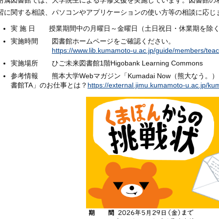
附属図書館では、大学院生による学修支援を実施しています。図書館の
習に関する相談、パソコンやアプリケーションの使い方等の相談に応じ
実 施 日 授業期間中の月曜日～金曜日（土日祝日・休業期を除
実施時間 図書館ホームページをご確認ください。
https://www.lib.kumamoto-u.ac.jp/guide/members/teac
実施場所 ひご未来図書館1階Higobank Learning Commons
参考情報 熊本大学Webマガジン「Kumadai Now（熊大なう
書館TA」のお仕事とは？
https://external.jimu.kumamoto-u.ac.jp/ku