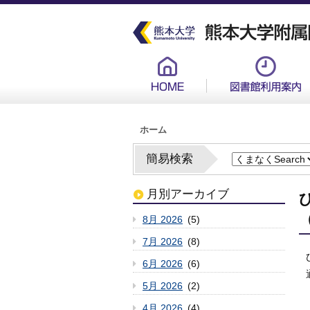
メ
イ
ン
コ
ン
グ
テ
ロ
ン
ー
ツ
バ
に
ル
移
メ
動
ニ
ュ
パ
ー
ホーム
ン
新
く
ず
簡易検索
月別アーカイブ
8月 2026
(5)
7月 2026
(8)
6月 2026
(6)
5月 2026
(2)
4月 2026
(4)